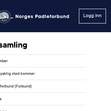
Logg inn
samling
ember
øyaktig sted kommer
forbund (Forbund)
s