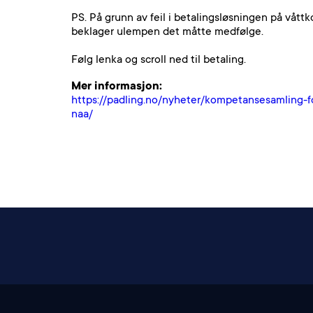
PS. På grunn av feil i betalingsløsningen på våttko
beklager ulempen det måtte medfølge.
Følg lenka og scroll ned til betaling.
Mer informasjon:
https://padling.no/nyheter/kompetansesamling-
naa/