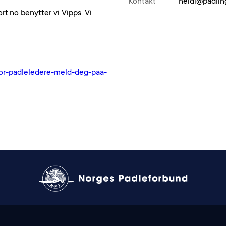
Kontakt
heidi@padlin
rt.no benytter vi Vipps. Vi
for-padleledere-meld-deg-paa-