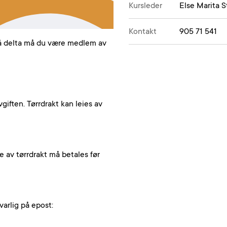
Kursleder
Else Marita S
Kontakt
905 71 541
r å delta må du være medlem av
vgiften. Tørrdrakt kan leies av
e av tørrdrakt må betales før
arlig på epost: