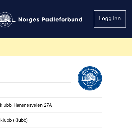
Logg inn
kklubb, Hansnesveien 27A
klubb (Klubb)