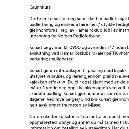
Grunnkurs
Dette er kurset for deg som ikke har padlet kajakk
padlerfaring og ønsker å lære mer / utvikle ferdi
gjennomføres i regi av Hamar roklub 1881 av inst
utdanning fra Norges Padleforbund.
Kurset begynner kl. 0900 og avrundes i 17 tide
avslutning ved Hamar Roklubs lokaler på Tjuvh
parkeringsmuligheter.
Kurset gir en introduksjon til padling med kajakk.
utstyret vi bruker, og lærer gjennom praktiske ø
kajakken effektivt. Du blir også kjent med enkle s
måter å redde deg opp i kajakken igjen ved velt. V
skadefri padling. Kurset gjennomføres som en tur
dagene. Ved mye bølger/ vind blir kurset gjennom
helt avskjermet fra resten av Mjøsa.
Ca. en uke før kursstart vil du motta en epost 
oppmøtested, utstyr og annet du må ta med til ku
informasjon om betaling av kursavgiften. Har du s