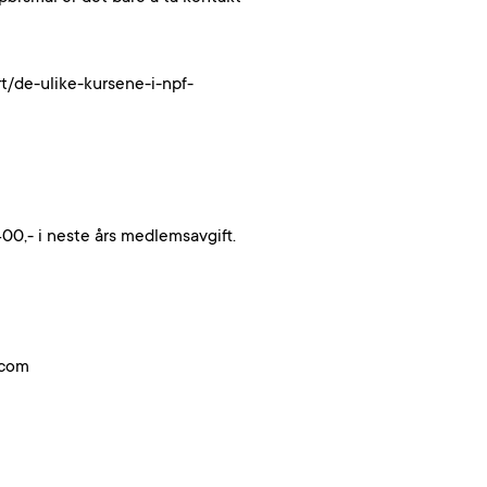
t/de-ulike-kursene-i-npf-
00,- i neste års medlemsavgift.
.com