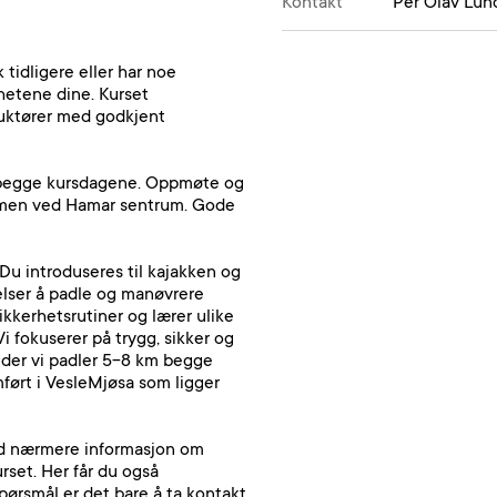
Kontakt
Per Olav Lun
 tidligere eller har noe
ghetene dine. Kurset
ruktører med godkjent
n begge kursdagene. Oppmøte og
olmen ved Hamar sentrum. Gode
 Du introduseres til kajakken og
velser å padle og manøvrere
ikkerhetsrutiner og lærer ulike
i fokuserer på trygg, sikker og
 der vi padler 5-8 km begge
ført i VesleMjøsa som ligger
med nærmere informasjon om
rset. Her får du også
pørsmål er det bare å ta kontakt