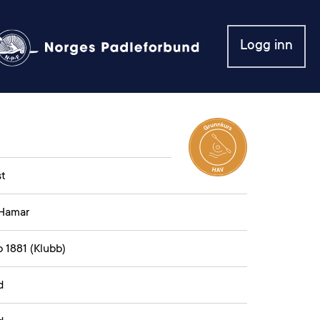
Logg inn
st
 Hamar
 1881 (Klubb)
d