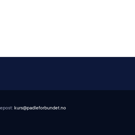
 epost:
kurs@padleforbundet.no