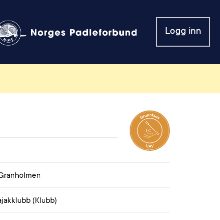
Logg inn
 Granholmen
ajakklubb (Klubb)