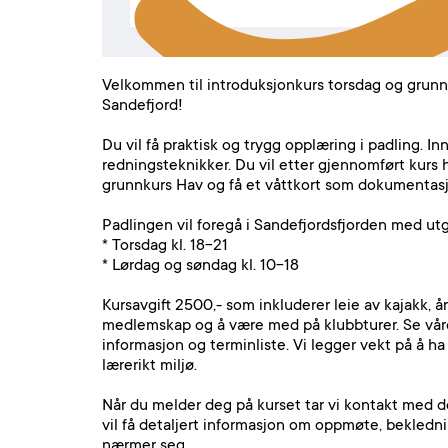
Velkommen til introduksjonkurs torsdag og grunn
Sandefjord!
Du vil få praktisk og trygg opplæring i padling. In
redningsteknikker. Du vil etter gjennomført kurs 
grunnkurs Hav og få et våttkort som dokumentasj
Padlingen vil foregå i Sandefjordsfjorden med u
* Torsdag kl. 18-21
* Lørdag og søndag kl. 10-18
Kursavgift 2500,- som inkluderer leie av kajakk, å
medlemskap og å være med på klubbturer. Se vår
informasjon og terminliste. Vi legger vekt på å ha
lærerikt miljø.
Når du melder deg på kurset tar vi kontakt med de
vil få detaljert informasjon om oppmøte, bekledni
nærmer seg.