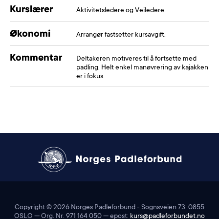
Kurslærer
Aktivitetsledere og Veiledere.
Økonomi
Arrangør fastsetter kursavgift.
Kommentar
Deltakeren motiveres til å fortsette med
padling. Helt enkel manøvrering av kajakken
er i fokus.
Copyright ©
2026
Norges Padleforbund - Sognsveien 73, 0855
OSLO — Org. Nr. 971 164 050 — epost:
kurs@padleforbundet.no