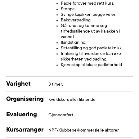
Padle forover med rett kurs.
Stoppe.
Svinge kajakken begge veier.
Bakoverpadling.
Gå rundt og komme seg
tilfredsstillende ut av kajakken i
vannet.
Ilandstigning.
Sittestilling og god padleteknikk.
Innføring til hvordan en kan øke
sikkerheten ved padling.
Kjennskap til lokale padleforhold.
Varighet
3 timer.
Organisering
Kveldskurs eller liknende.
Evaluering
Gjennomført.
Kursarrangør
NPF/Klubbene/kommersielle aktører