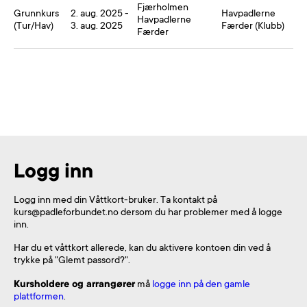
Fjærholmen
Grunnkurs
2. aug. 2025 -
Havpadlerne
Havpadlerne
(
Tur/Hav
)
3. aug. 2025
Færder
(
Klubb
)
Færder
Logg inn
Logg inn med din Våttkort-bruker. Ta kontakt på
kurs@padleforbundet.no
dersom du har problemer med å logge
inn.
Har du et våttkort allerede, kan du aktivere kontoen din ved å
trykke på "Glemt passord?".
Kursholdere og arrangører
må
logge inn på den gamle
plattformen
.