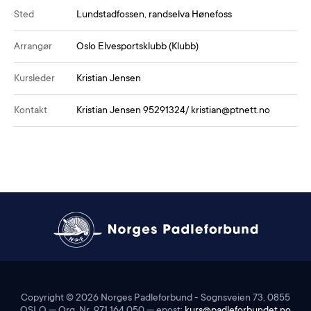
Sted
Lundstadfossen, randselva Hønefoss
Arrangør
Oslo Elvesportsklubb (Klubb)
Kursleder
Kristian Jensen
Kontakt
Kristian Jensen 95291324/ kristian@ptnett.no
Copyright ©
2026
Norges Padleforbund - Sognsveien 73, 0855