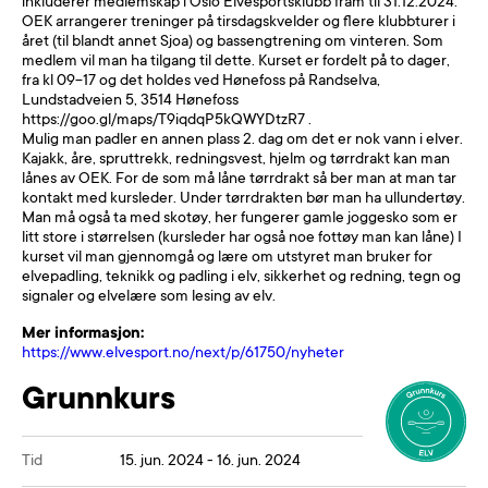
inkluderer medlemskap i Oslo Elvesportsklubb fram til 31.12.2024.
OEK arrangerer treninger på tirsdagskvelder og flere klubbturer i
året (til blandt annet Sjoa) og bassengtrening om vinteren. Som
medlem vil man ha tilgang til dette. Kurset er fordelt på to dager,
fra kl 09-17 og det holdes ved Hønefoss på Randselva,
Lundstadveien 5, 3514 Hønefoss
https://goo.gl/maps/T9iqdqP5kQWYDtzR7 .
Mulig man padler en annen plass 2. dag om det er nok vann i elver.
Kajakk, åre, spruttrekk, redningsvest, hjelm og tørrdrakt kan man
lånes av OEK. For de som må låne tørrdrakt så ber man at man tar
kontakt med kursleder. Under tørrdrakten bør man ha ullundertøy.
Man må også ta med skotøy, her fungerer gamle joggesko som er
litt store i størrelsen (kursleder har også noe fottøy man kan låne) I
kurset vil man gjennomgå og lære om utstyret man bruker for
elvepadling, teknikk og padling i elv, sikkerhet og redning, tegn og
signaler og elvelære som lesing av elv.
Mer informasjon:
https://www.elvesport.no/next/p/61750/nyheter
Grunnkurs
Tid
15. jun. 2024 - 16. jun. 2024