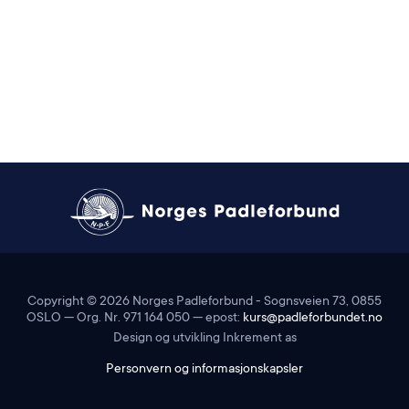
Copyright ©
2026
Norges Padleforbund - Sognsveien 73, 0855
OSLO — Org. Nr. 971 164 050 — epost:
kurs@padleforbundet.no
Design og utvikling Inkrement as
Personvern og informasjonskapsler